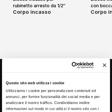
rubinetto arresto da 1/2″
con bocca
Corpo incasso
Corpo i
Questo sito web utilizza i cookie
Utilizziamo i cookie per personalizzare contenuti ed
annunci, per fornire funzionalità dei social media e per
analizzare il nostro traffico. Condividiamo inoltre
Via C. Rolando 111, Gozzano (NO) 28024
informazioni sul modo in cui utilizzi il nostro sito con i
P.IVA 00265030031