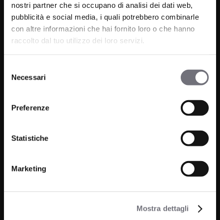
nostri partner che si occupano di analisi dei dati web,
pubblicità e social media, i quali potrebbero combinarle
Telefono:
0322 93516
con altre informazioni che hai fornito loro o che hanno
Email:
info@bugnatese.com
raccolto dal tuo utilizzo dei loro servizi.
Selezione
Necessari
del
Prodotti
Azienda
consenso
Preferenze
Bagno
Progetti
Cucina
News
Statistiche
Wellness
Finiture
Marketing
Contatti
FAQ
Mostra dettagli
Media e Download