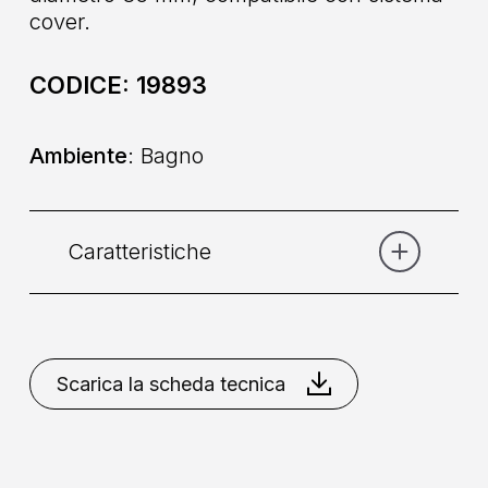
cover.
CODICE:
19893
Ambiente
: Bagno
Caratteristiche
Categoria:
Corpo incasso
Scarica la scheda tecnica
Comando
: Monocomando
Collocazione
: A Parete