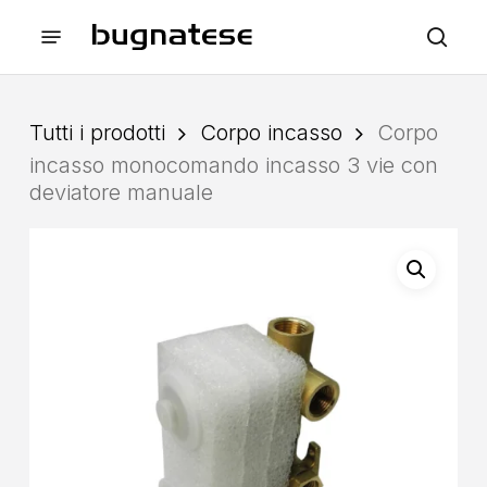
Skip
Menu
to
sea
main
content
Tutti i prodotti
Corpo incasso
Corpo
incasso monocomando incasso 3 vie con
deviatore manuale