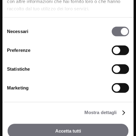
con altre informazioni che hai fornito loro o che hanno
Email:
info@bugnatese.com
raccolto dal tuo utilizzo dei loro servizi.
Selezione
Necessari
del
Prodotti
Azienda
consenso
Bagno
Preferenze
Progetti
Cucina
News
Statistiche
Wellness
Finiture
Marketing
Contatti
FAQ
Mostra dettagli
Media e Download
Agenti
Accetta tutti