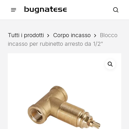
Skip
Menu
to
sea
main
content
Tutti i prodotti
Corpo incasso
Blocco
incasso per rubinetto arresto da 1/2″