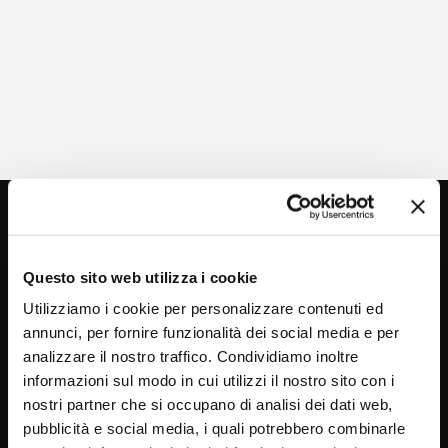
Questo sito web utilizza i cookie
Utilizziamo i cookie per personalizzare contenuti ed
annunci, per fornire funzionalità dei social media e per
analizzare il nostro traffico. Condividiamo inoltre
Via C. Rolando 111, Gozzano (NO) 28024
informazioni sul modo in cui utilizzi il nostro sito con i
P.IVA 00265030031
nostri partner che si occupano di analisi dei dati web,
pubblicità e social media, i quali potrebbero combinarle
Telefono:
0322 93516