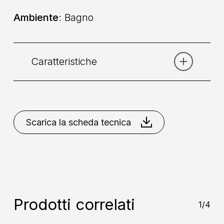
Ambiente
: Bagno
Caratteristiche
Categoria:
Corpo incasso
Scarica la scheda tecnica
Comando
: Doppio Comando
Collocazione
: A Parete
Miscelazione
: Vitone Ceramico
Prodotti correlati
1/4
90°