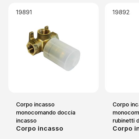
Installazione
: Incasso
19891
19892
Corpo incasso
Corpo inc
monocomando doccia
monocom
incasso
rubinetti 
Corpo incasso
Corpo i