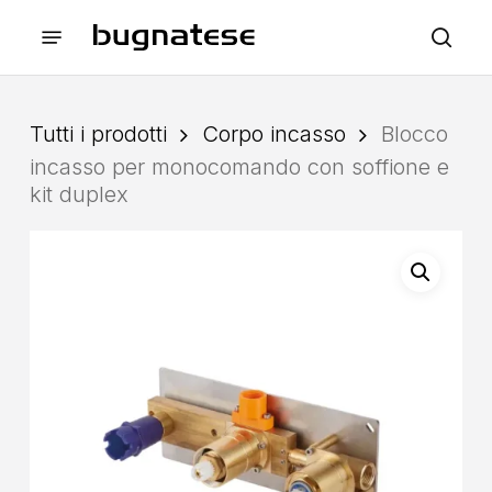
Skip
Menu
to
sea
main
content
Tutti i prodotti
Corpo incasso
Blocco
incasso per monocomando con soffione e
kit duplex