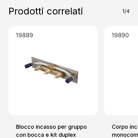
Miscelazione
: Cartuccia da 35
Prodotti correlati
1/4
Installazione
: Incasso
19889
19890
Blocco incasso per gruppo
Corpo inc
con bocca e kit duplex
monocoma