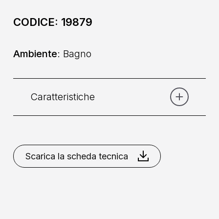
CODICE:
19879
Ambiente
: Bagno
Caratteristiche
Categoria:
Corpo incasso
Scarica la scheda tecnica
Comando
: Monocomando
Collocazione
: A Parete