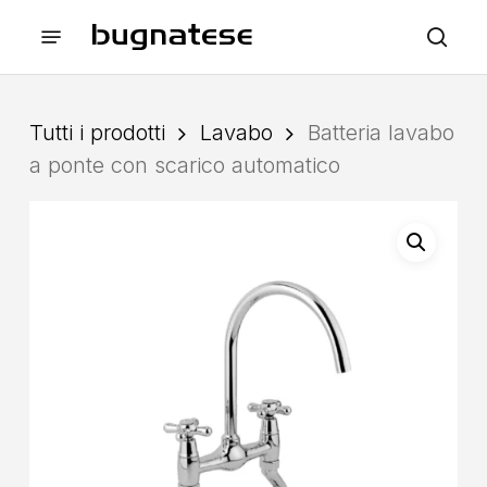
Skip
Menu
to
sea
main
content
Tutti i prodotti
Lavabo
Batteria lavabo
a ponte con scarico automatico