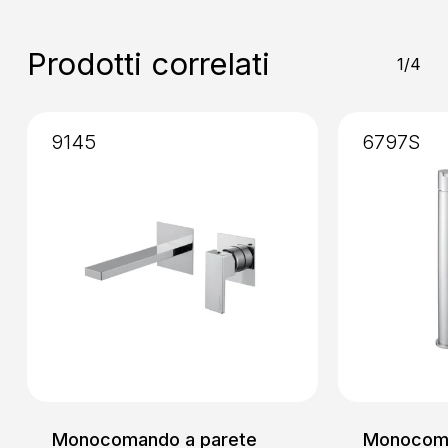
Installazione
: Senza Incasso
Prodotti correlati
1/4
9145
6797S
Monocomando a parete
Monocoma