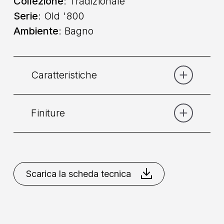
Collezione
: Tradizionale
Serie
: Old '800
Ambiente
: Bagno
Caratteristiche
Finiture
Categoria:
Lavabo
Comando
: Doppio Comando
Bronzo
Cromo
Cromo
Dorato
Dorato
Rame
Scarica la scheda tecnica
Collocazione
: Da Piano
Miscelazione
: Vitone Ceramico
90°