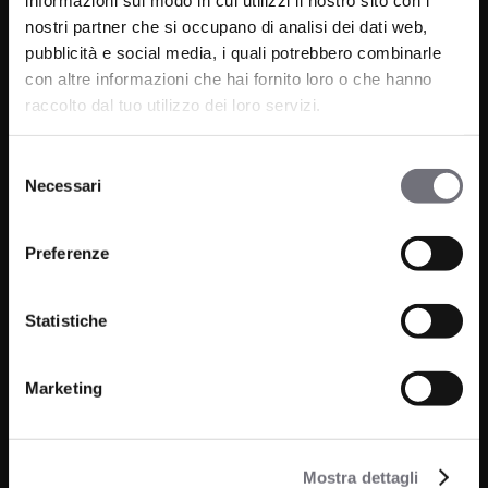
nostri partner che si occupano di analisi dei dati web,
pubblicità e social media, i quali potrebbero combinarle
con altre informazioni che hai fornito loro o che hanno
raccolto dal tuo utilizzo dei loro servizi.
Via C. Rolando 111, Gozzano (NO) 28024
P.IVA 00265030031
Selezione
Necessari
del
Telefono:
0322 93516
consenso
Email:
info@bugnatese.com
Preferenze
Statistiche
Prodotti
Azienda
Bagno
Progetti
Marketing
Cucina
News
Wellness
Mostra dettagli