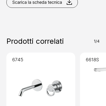
Opaco
Cromo
Grafite
Nero
Scarica la scheda tecnica
Collocazione
: A Parete
Opaco
Nikel Spazzolato
Miscelazione
: Vitone Ceramico
90°
Installazione
: Incasso
Prodotti correlati
1/4
6745
6618S