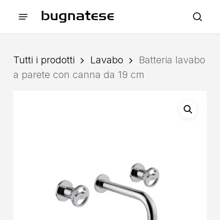
Skip
Menu
to
sea
main
content
Tutti i prodotti
Lavabo
Batteria lavabo
a parete con canna da 19 cm