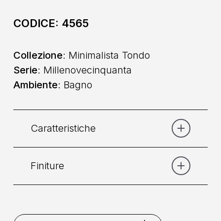
CODICE:
4565
Collezione
: Minimalista Tondo
Serie
: Millenovecinquanta
Ambiente
: Bagno
Caratteristiche
Finiture
Categoria:
Lavabo
Comando
: Doppio Comando
Bianco