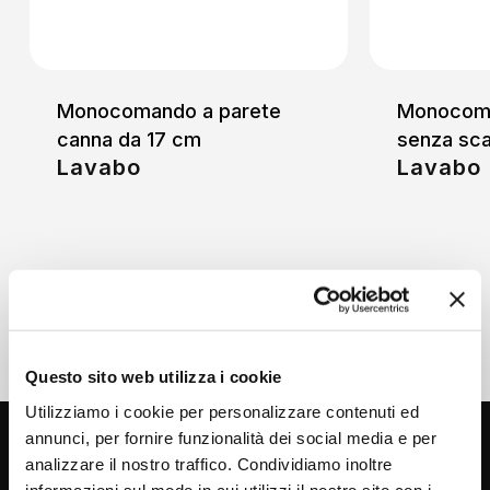
Monocomando a parete
Monocoma
canna da 17 cm
senza sca
Lavabo
Lavabo
Questo sito web utilizza i cookie
Utilizziamo i cookie per personalizzare contenuti ed
annunci, per fornire funzionalità dei social media e per
analizzare il nostro traffico. Condividiamo inoltre
informazioni sul modo in cui utilizzi il nostro sito con i