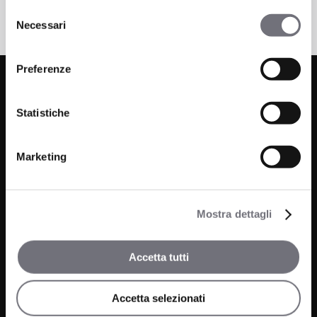
Selezione
Necessari
del
consenso
Preferenze
Statistiche
Marketing
Via C. Rolando 111, Gozzano (NO) 28024
P.IVA 00265030031
Mostra dettagli
Telefono:
0322 93516
Email:
info@bugnatese.com
Accetta tutti
Accetta selezionati