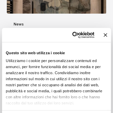
Come
creare
News
una
Come creare una spa
spa
in casa con la
in
casa
rubinetteria wellness di
Questo sito web utilizza i cookie
con
Bugnatese
la
Utilizziamo i cookie per personalizzare contenuti ed
rubinetteria
annunci, per fornire funzionalità dei social media e per
Perché sempre più persone vogliono
wellness
analizzare il nostro traffico. Condividiamo inoltre
una spa in casa Il benessere è
di
informazioni sul modo in cui utilizzi il nostro sito con i
diventato una priorità…
nostri partner che si occupano di analisi dei dati web,
Bugnatese
pubblicità e social media, i quali potrebbero combinarle
Giulia
con altre informazioni che hai fornito loro o che hanno
22 Settembre 2025
raccolto dal tuo utilizzo dei loro servizi.