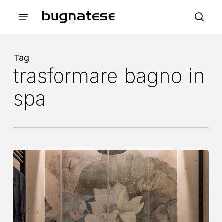
Skip
Menu
to
sea
main
content
Tag
trasformare bagno in
spa