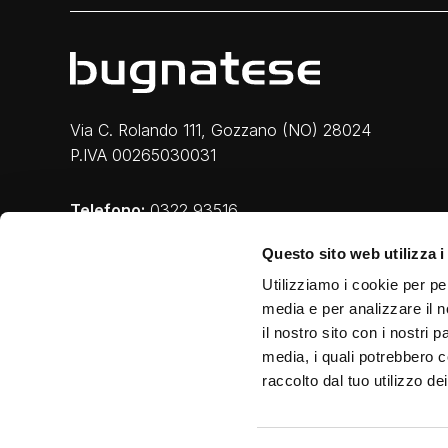
Via C. Rolando 111, Gozzano (NO) 28024
P.IVA 00265030031
Telefono:
0322 93516
Email:
info@bugnatese.com
Questo sito web utilizza i
Utilizziamo i cookie per pe
media e per analizzare il n
il nostro sito con i nostri 
media, i quali potrebbero c
raccolto dal tuo utilizzo dei
Privacy e Cookie
|
Legal
|
Credits