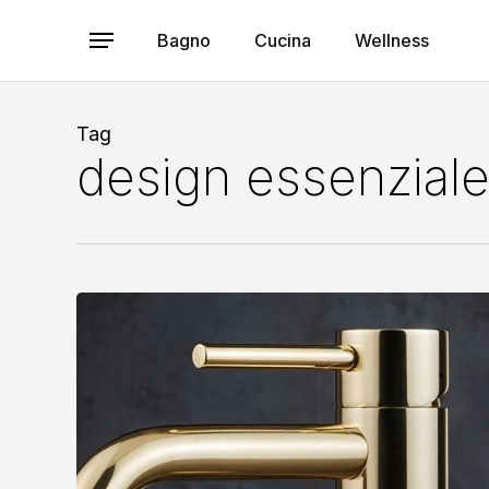
Skip
to
Bagno
Cucina
Wellness
Menu
main
content
Tag
design essenzial