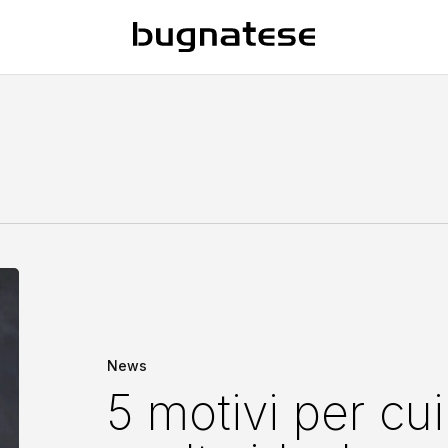
e
5
motivi
per
cui
News
K
5 motivi per cui
Line
è