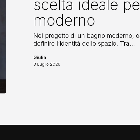
scelta ideale pe
la
scelta
moderno
ideale
per
il
Nel progetto di un bagno moderno, og
bagno
definire l’identità dello spazio. Tra…
moderno
Giulia
3 Luglio 2026