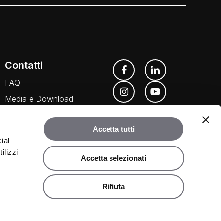
Contatti
FAQ
Media e Download
Agenti
Accetta tutti
ial
ilizzi
Accetta selezionati
Rifiuta
©
2026
Rubinetteria Bugnatese. Tutti i diritti riservati.