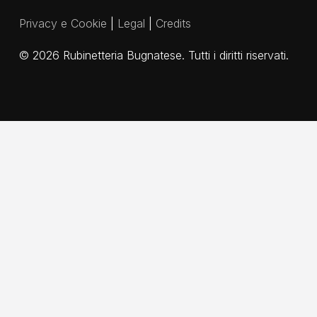
Privacy e Cookie
|
Legal
|
Credits
©
2026
Rubinetteria Bugnatese. Tutti i diritti riservati.