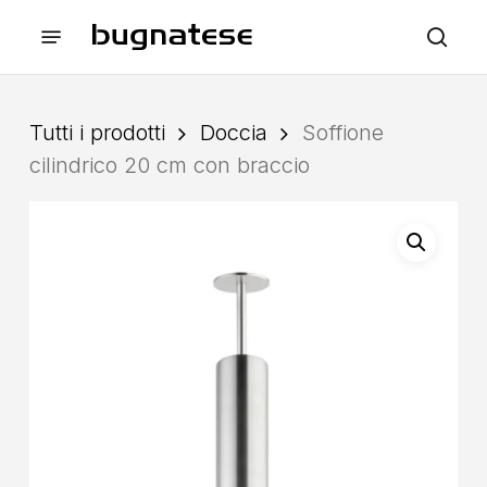
Skip
Menu
to
sea
main
content
Tutti i prodotti
Doccia
Soffione
cilindrico 20 cm con braccio