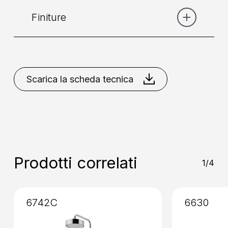
Finiture
Categoria:
Doccia
Collocazione
: A Soffitto
Bianco Opaco
Cromo
Nero
Opaco
Verde Pastello
Scarica la scheda tecnica
Installazione
: Senza Incasso
Prodotti correlati
1/4
6742C
6630