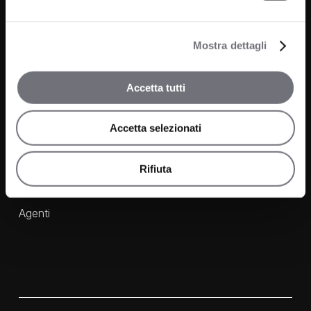
Prodotti
Azienda
Bagno
Progetti
Mostra dettagli
Cucina
News
Wellness
Accetta tutti
Finiture
Accetta selezionati
Contatti
FAQ
Rifiuta
Media e Download
Agenti