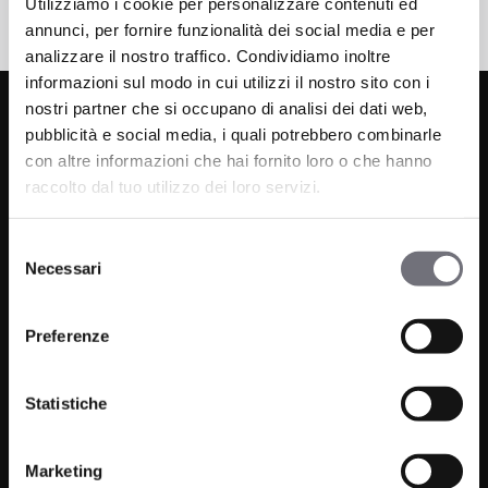
Utilizziamo i cookie per personalizzare contenuti ed
annunci, per fornire funzionalità dei social media e per
analizzare il nostro traffico. Condividiamo inoltre
informazioni sul modo in cui utilizzi il nostro sito con i
nostri partner che si occupano di analisi dei dati web,
pubblicità e social media, i quali potrebbero combinarle
con altre informazioni che hai fornito loro o che hanno
raccolto dal tuo utilizzo dei loro servizi.
Selezione
Via C. Rolando 111, Gozzano (NO) 28024
Necessari
del
P.IVA 00265030031
consenso
Preferenze
Telefono:
0322 93516
Email:
info@bugnatese.com
Statistiche
Marketing