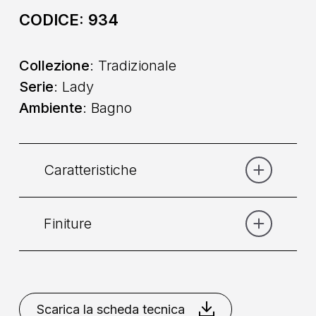
CODICE:
934
Collezione
: Tradizionale
Serie
: Lady
Ambiente
: Bagno
Caratteristiche
Finiture
Categoria:
Lavabo
Comando
: Doppio Comando
Bronzo
Cromo
Cromo
Dorato
Dorato
Ottone
Scarica la scheda tecnica