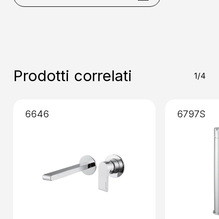
Collocazione
: Da Piano
Naturale
Rame
Miscelazione
: Vitone Ceramico
90°
Installazione
: Senza Incasso
Prodotti correlati
1/4
6646
6797S