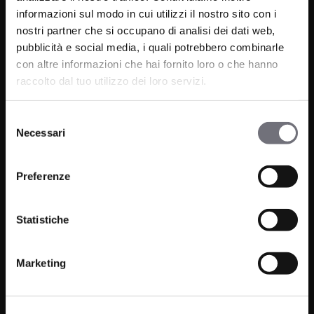
informazioni sul modo in cui utilizzi il nostro sito con i
nostri partner che si occupano di analisi dei dati web,
pubblicità e social media, i quali potrebbero combinarle
Via C. Rolando 111, Gozzano (NO) 28024
con altre informazioni che hai fornito loro o che hanno
P.IVA 00265030031
raccolto dal tuo utilizzo dei loro servizi.
Telefono:
0322 93516
Selezione
Email:
info@bugnatese.com
Necessari
del
consenso
Preferenze
Prodotti
Azienda
Statistiche
Bagno
Progetti
Cucina
News
Marketing
Wellness
Finiture