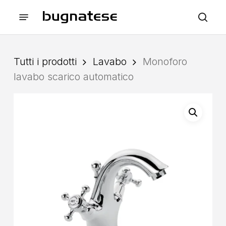
Skip
Menu
to
sea
main
content
Tutti i prodotti
Lavabo
Monoforo
lavabo scarico automatico