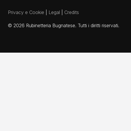
Privacy e Cookie
|
Legal
|
Credits
©
2026
Rubinetteria Bugnatese. Tutti i diritti riservati.