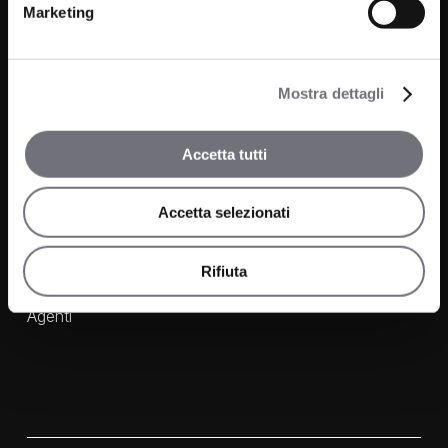
Marketing
Prodotti
Azienda
Bagno
Progetti
Cucina
Mostra dettagli
News
Wellness
Accetta tutti
Finiture
Accetta selezionati
Contatti
FAQ
Rifiuta
Media e Download
Agenti