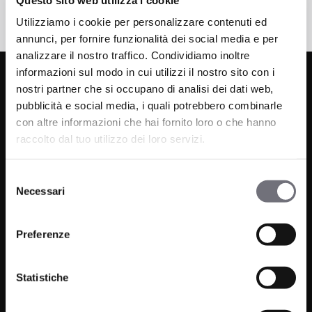
Utilizziamo i cookie per personalizzare contenuti ed
annunci, per fornire funzionalità dei social media e per
analizzare il nostro traffico. Condividiamo inoltre
informazioni sul modo in cui utilizzi il nostro sito con i
nostri partner che si occupano di analisi dei dati web,
pubblicità e social media, i quali potrebbero combinarle
con altre informazioni che hai fornito loro o che hanno
raccolto dal tuo utilizzo dei loro servizi.
Via C. Rolando 111, Gozzano (NO) 28024
Selezione
Necessari
P.IVA 00265030031
del
consenso
Telefono:
0322 93516
Preferenze
Email:
info@bugnatese.com
Statistiche