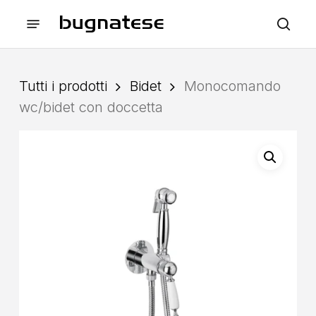
Skip
Menu
to
sea
main
content
Tutti i prodotti
Bidet
Monocomando
wc/bidet con doccetta