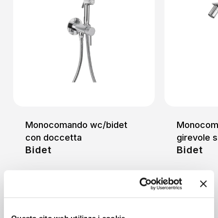
Monocomando wc/bidet
Monocoma
con doccetta
girevole 
Bidet
Bidet
Questo sito web utilizza i cookie