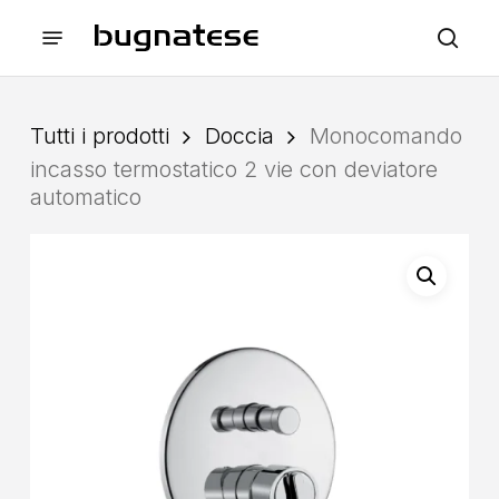
Skip
Menu
to
sea
main
content
Tutti i prodotti
Doccia
Monocomando
incasso termostatico 2 vie con deviatore
automatico