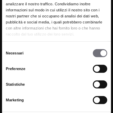
analizzare il nostro traffico. Condividiamo inoltre
informazioni sul modo in cui utilizzi il nostro sito con i
nostri partner che si occupano di analisi dei dati web,
pubblicità e social media, i quali potrebbero combinarle
con altre informazioni che hai fornito loro o che hanno
raccolto dal tuo utilizzo dei loro servizi.
Via C. Rolando 111, Gozzano (NO) 28024
P.IVA 00265030031
Selezione
Necessari
del
Telefono:
0322 93516
consenso
Email:
info@bugnatese.com
Preferenze
Statistiche
Prodotti
Azienda
Marketing
Bagno
Progetti
Cucina