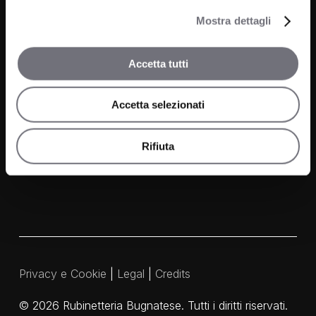
News
Wellness
Mostra dettagli
Finiture
Accetta tutti
Contatti
Accetta selezionati
FAQ
Media e Download
Rifiuta
Agenti
Privacy e Cookie
|
Legal
|
Credits
©
2026
Rubinetteria Bugnatese. Tutti i diritti riservati.