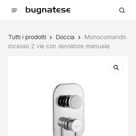
Skip
Menu
to
sea
main
content
Tutti i prodotti
Doccia
Monocomando
incasso 2 vie con deviatore manuale