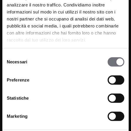
analizzare il nostro traffico. Condividiamo inoltre
informazioni sul modo in cui utilizzi il nostro sito con i
nostri partner che si occupano di analisi dei dati web,
pubblicità e social media, i quali potrebbero combinarle
Via C. Rolando 111, Gozzano (NO) 28024
con altre informazioni che hai fornito loro o che hanno
P.IVA 00265030031
raccolto dal tuo utilizzo dei loro servizi.
Telefono:
0322 93516
Selezione
Email:
info@bugnatese.com
Necessari
del
consenso
Preferenze
Prodotti
Azienda
Statistiche
Bagno
Progetti
Cucina
News
Marketing
Wellness