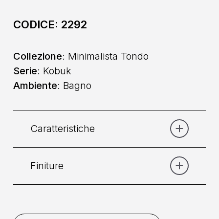
CODICE:
2292
Collezione
: Minimalista Tondo
Serie
: Kobuk
Ambiente
: Bagno
Caratteristiche
Finiture
Categoria:
Doccia
Comando
: Monocomando
Bianco Opaco
Bronzo
Bronzo