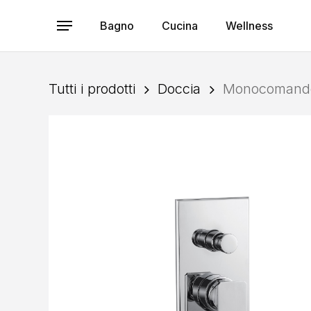
Skip
to
Bagno
Cucina
Wellness
Menu
main
content
Tutti i prodotti
Doccia
Monocomando 