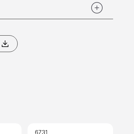
ikel Spazzolato
PVD Dorato
PVD Total Black
a 35
6731