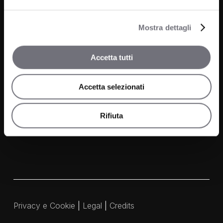
Cucina
News
Wellness
Mostra dettagli
Finiture
Accetta tutti
Contatti
Accetta selezionati
FAQ
Media e Download
Rifiuta
Agenti
Privacy e Cookie
|
Legal
|
Credits