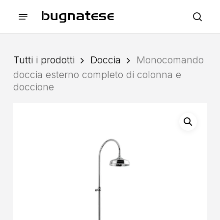
Skip
Menu
to
sea
main
content
Tutti i prodotti
Doccia
Monocomando
doccia esterno completo di colonna e
doccione