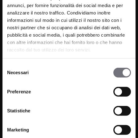
annunci, per fornire funzionalità dei social media e per
analizzare il nostro traffico. Condividiamo inoltre
informazioni sul modo in cui utilizzi il nostro sito con i
nostri partner che si occupano di analisi dei dati web,
pubblicità e social media, i quali potrebbero combinarle
con altre informazioni che hai fornito loro o che hanno
raccolto dal tuo utilizzo dei loro servizi.
Via C. Rolando 111, Gozzano (NO) 28024
P.IVA 00265030031
Selezione
Necessari
del
Telefono:
0322 93516
consenso
Email:
info@bugnatese.com
Preferenze
Statistiche
Prodotti
Azienda
Marketing
Bagno
Progetti