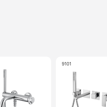
Installazione
: Senza Incas
Miscelazione
: Cartuccia d
9101