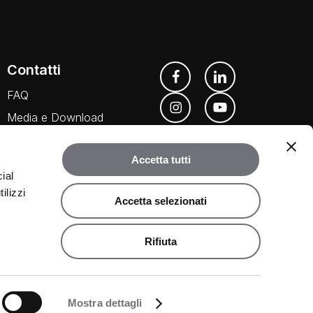
Contatti
FAQ
Media e Download
Agenti
Accetta tutti
ial
ilizzi
Accetta selezionati
Rifiuta
©
2026
Rubinetteria Bugnatese. Tutti i diritti riservati.
Share
Mostra dettagli