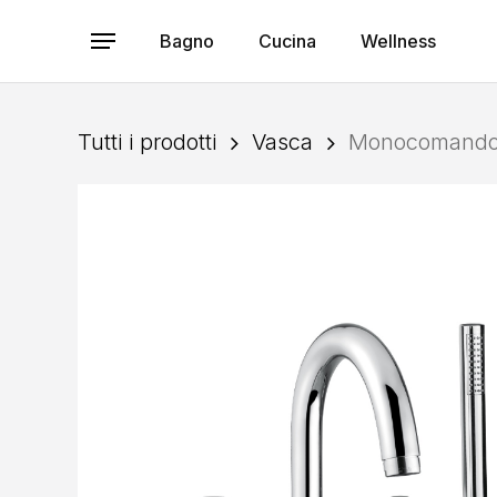
Skip
to
Bagno
Cucina
Wellness
Menu
main
content
Tutti i prodotti
Vasca
Monocomando 