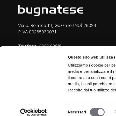
Via C. Rolando 111, Gozzano (NO) 28024
P.IVA 00265030031
Telefono:
0322 93516
Email:
info@bugnatese.com
Questo sito web utilizza i
Utilizziamo i cookie per pe
media e per analizzare il n
il nostro sito con i nostri 
media, i quali potrebbero c
raccolto dal tuo utilizzo dei
Privacy e Cookie
|
Legal
|
Credits
Selezione
Necessari
del