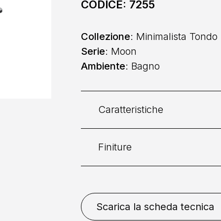
CODICE:
7255
Collezione
: Minimalista Tondo
Serie
: Moon
Ambiente
: Bagno
Caratteristiche
Finiture
Categoria:
Vasca
Collocazione
: Da Piano
Bianco Opaco
Cromo
G
Scarica la scheda tecnica
Spazzolato
Oro Spazzola
Comando
: Monocomando