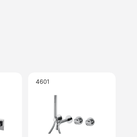
so
a 35
4601