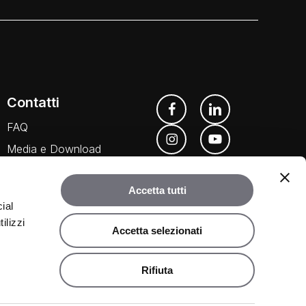
Contatti
FAQ
Media e Download
Agenti
Accetta tutti
ial
ilizzi
Accetta selezionati
Rifiuta
©
2026
Rubinetteria Bugnatese. Tutti i diritti riservati.