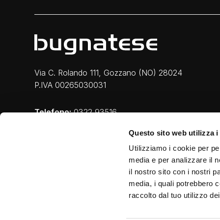
Via C. Rolando 111, Gozzano (NO) 28024
P.IVA 00265030031
Telefono:
0322 93516
Email:
info@bugnatese.com
Questo sito web utilizza i
Utilizziamo i cookie per pe
media e per analizzare il n
il nostro sito con i nostri 
media, i quali potrebbero c
raccolto dal tuo utilizzo dei
Privacy e Cookie
|
Legal
|
Credits