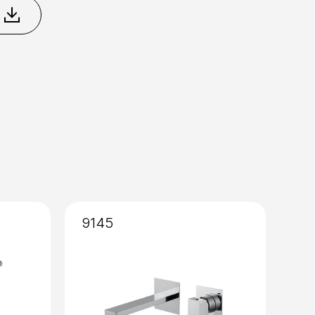
Nero Opaco
Nikel
to
Ottone Naturale
a 35
9145