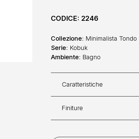
CODICE:
2246
Collezione
: Minimalista Tondo
Serie
: Kobuk
Ambiente
: Bagno
Caratteristiche
Finiture
Categoria:
Lavabo
Comando
: Monocomando
Bianco Opaco
Bronzo
B