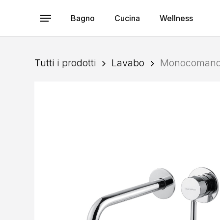
Skip
to
Bagno
Cucina
Wellness
Menu
main
content
Tutti i prodotti
Lavabo
Monocomando