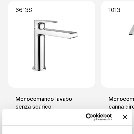
6613S
1013
Monocomando lavabo
Monocoma
senza scarico
canna gir
Lavabo
Lavabo