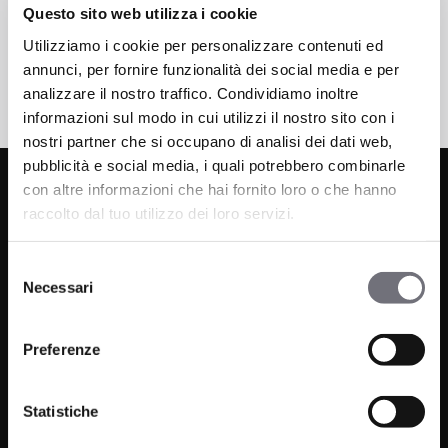
Questo sito web utilizza i cookie
Utilizziamo i cookie per personalizzare contenuti ed
annunci, per fornire funzionalità dei social media e per
analizzare il nostro traffico. Condividiamo inoltre
informazioni sul modo in cui utilizzi il nostro sito con i
nostri partner che si occupano di analisi dei dati web,
pubblicità e social media, i quali potrebbero combinarle
con altre informazioni che hai fornito loro o che hanno
raccolto dal tuo utilizzo dei loro servizi.
Selezione
Necessari
del
consenso
Via C. Rolando 111, Gozzano (NO) 28024
Preferenze
P.IVA 00265030031
Telefono:
0322 93516
Statistiche
Email:
info@bugnatese.com