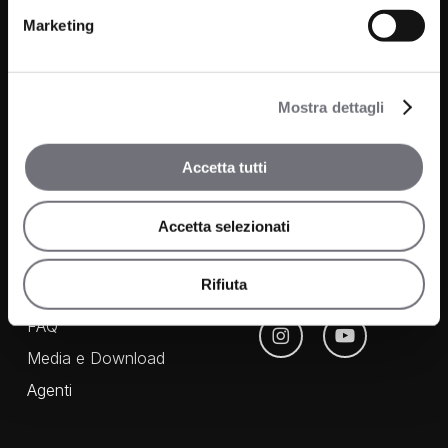
Marketing
Prodotti
Azienda
Mostra dettagli
Bagno
Progetti
Cucina
Accetta tutti
News
Wellness
Accetta selezionati
Finiture
Rifiuta
Contatti
FAQ
Media e Download
Agenti