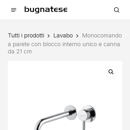
Skip
Menu
to
sea
main
content
Tutti i prodotti
Lavabo
Monocomando
a parete con blocco interno unico e canna
da 21 cm