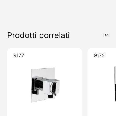
Opaco
Nikel Spazzolato
Ottone
Naturale
Rame
Prodotti correlati
1/4
9177
9172