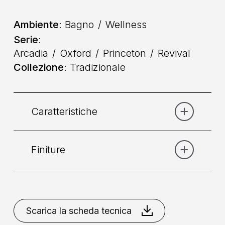
Ambiente
: Bagno
Wellness
Serie
:
Arcadia
Oxford
Princeton
Revival
Collezione
: Tradizionale
Caratteristiche
Finiture
Categoria:
Doccia
Collocazione
: A Parete
Bianco Opaco
Bronzo
Bronzo
Opaco
Cromo
Cromo
Scarica la scheda tecnica
Installazione
: Senza Incasso
Dorato
Dorato
Nero