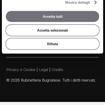
Mostra dettagli
Contatti
FAQ
Accetta tutti
Media e Download
Agenti
Accetta selezionati
Rifiuta
Privacy e Cookie
|
Legal
|
Credits
©
2026
Rubinetteria Bugnatese. Tutti i diritti riservati.