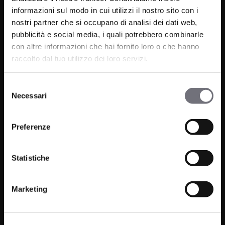
informazioni sul modo in cui utilizzi il nostro sito con i
nostri partner che si occupano di analisi dei dati web,
Via C. Rolando 111, Gozzano (NO) 28024
pubblicità e social media, i quali potrebbero combinarle
P.IVA 00265030031
con altre informazioni che hai fornito loro o che hanno
raccolto dal tuo utilizzo dei loro servizi.
Telefono:
0322 93516
Email:
info@bugnatese.com
Selezione
Necessari
del
consenso
Preferenze
Prodotti
Azienda
Bagno
Statistiche
Progetti
Cucina
News
Marketing
Wellness
Finiture