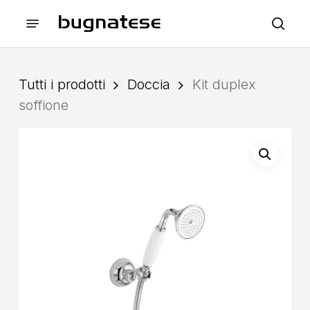
Skip
Menu
to
sea
main
content
Tutti i prodotti
Doccia
Kit duplex
soffione