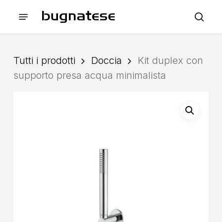
Skip
Menu
to
sea
main
content
Tutti i prodotti
Doccia
Kit duplex con
supporto presa acqua minimalista