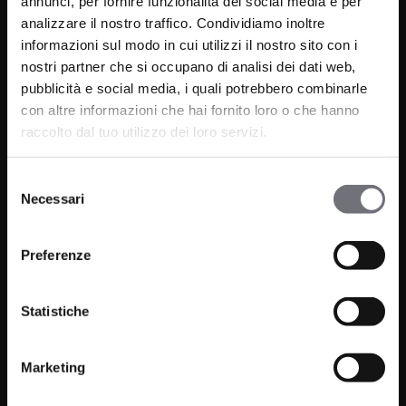
annunci, per fornire funzionalità dei social media e per
analizzare il nostro traffico. Condividiamo inoltre
informazioni sul modo in cui utilizzi il nostro sito con i
nostri partner che si occupano di analisi dei dati web,
Via C. Rolando 111, Gozzano (NO) 28024
pubblicità e social media, i quali potrebbero combinarle
P.IVA 00265030031
con altre informazioni che hai fornito loro o che hanno
raccolto dal tuo utilizzo dei loro servizi.
Telefono:
0322 93516
Email:
info@bugnatese.com
Selezione
Necessari
del
consenso
Preferenze
Prodotti
Azienda
Statistiche
Bagno
Progetti
Cucina
News
Marketing
Wellness
Finiture