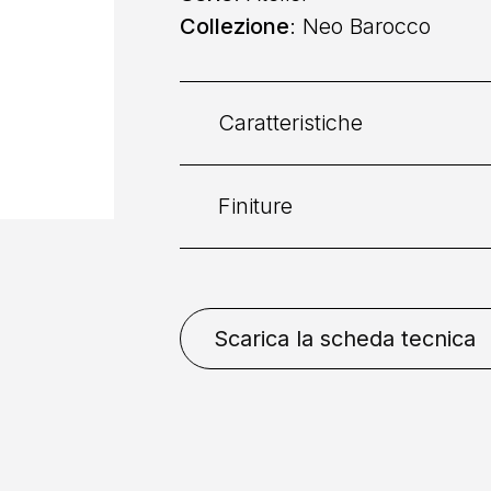
Collezione
: Neo Barocco
Caratteristiche
Finiture
Categoria:
Doccia
Collocazione
: A Parete
Bronzo Opaco
Cromo
N
Scarica la scheda tecnica
Lucido
PVD Rame Lucido
Installazione
: Senza Incas