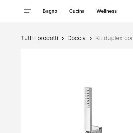
Skip
to
Bagno
Cucina
Wellness
Menu
main
content
Tutti i prodotti
Doccia
Kit duplex co