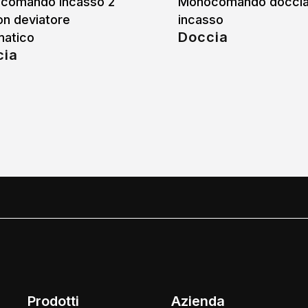
comando incasso 2
Monocomando docci
on deviatore
incasso
Doccia
matico
cia
Prodotti
Azienda