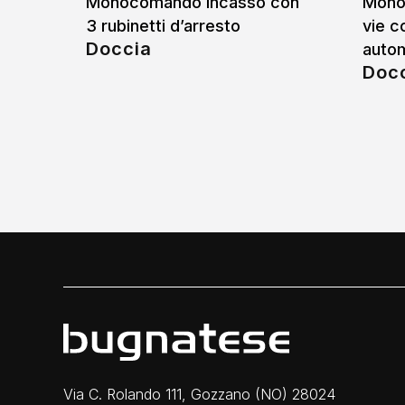
Monocomando incasso con
Mono
3 rubinetti d’arresto
vie c
Doccia
auto
Doc
Via C. Rolando 111, Gozzano (NO) 28024