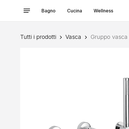
Skip
to
Bagno
Cucina
Wellness
Menu
main
content
Tutti i prodotti
Vasca
Gruppo vasca 