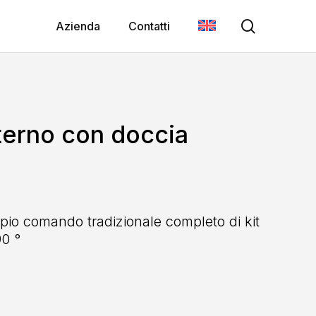
search
Azienda
Contatti
terno con doccia
io comando tradizionale completo di kit
90 °