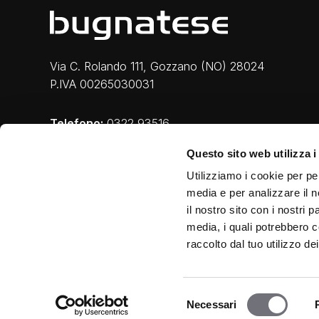
Via C. Rolando 111, Gozzano (NO) 28024
P.IVA 00265030031
Telefono:
0322 93516
Email:
info@bugnatese.com
Questo sito web utilizza i
Utilizziamo i cookie per pe
media e per analizzare il n
il nostro sito con i nostri 
media, i quali potrebbero c
raccolto dal tuo utilizzo dei
Privacy e Cookie
|
Legal
|
Credits
Selezione
Necessari
del