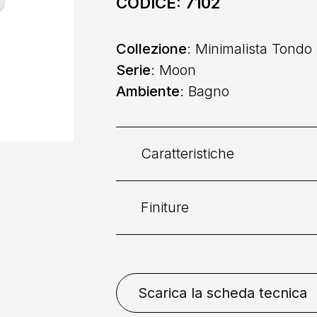
CODICE:
7102
Collezione
: Minimalista Tondo
Serie
: Moon
Ambiente
: Bagno
Caratteristiche
Finiture
Categoria:
Vasca
Collocazione
: A Parete
Bianco Opaco
Cromo
G
Scarica la scheda tecnica
Spazzolato
Oro Spazzola
Comando
: Doppio Coman