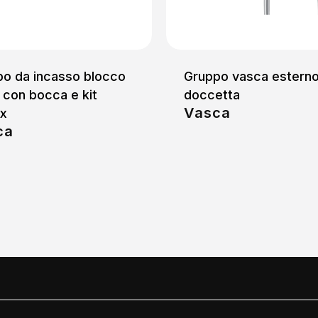
o da incasso blocco
Gruppo vasca estern
 con bocca e kit
doccetta
Vasca
ex
ca