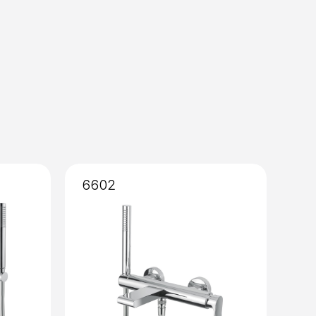
so
amico 90°
6602