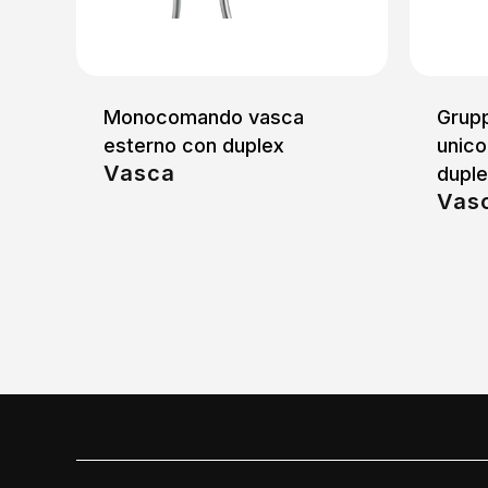
Monocomando vasca
Grupp
esterno con duplex
unico
Vasca
dupl
Vas