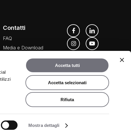
Contatti
FAQ
Media e Download
Agenti
Accetta tutti
ial
ilizzi
Accetta selezionati
Rifiuta
©
2026
Rubinetteria Bugnatese. Tutti i diritti riservati.
Share
Mostra dettagli