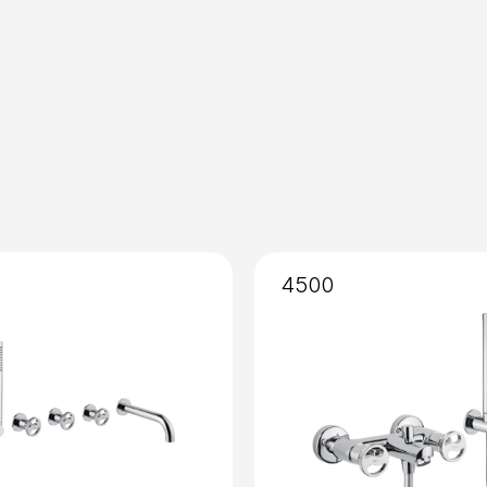
Installazione
: Senza Incas
Miscelazione
: Vitone Cer
4500