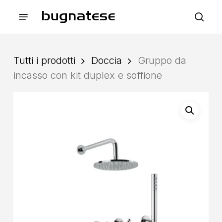
Skip
Menu
to
sea
main
content
Tutti i prodotti
Doccia
Gruppo da
incasso con kit duplex e soffione