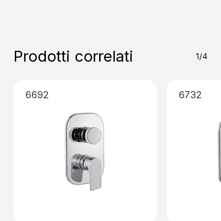
Installazione
: Incasso
Miscelazione
: Vitone Ceramico
90°
Prodotti correlati
1/4
6692
6732