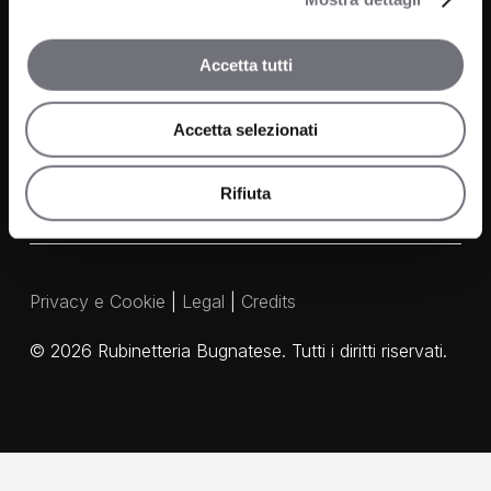
Contatti
FAQ
Accetta tutti
Media e Download
Agenti
Accetta selezionati
Rifiuta
Privacy e Cookie
|
Legal
|
Credits
©
2026
Rubinetteria Bugnatese. Tutti i diritti riservati.