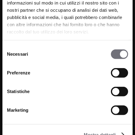
informazioni sul modo in cui utilizzi il nostro sito con i
nostri partner che si occupano di analisi dei dati web,
Via C. Rolando 111, Gozzano (NO) 28024
pubblicità e social media, i quali potrebbero combinarle
P.IVA 00265030031
con altre informazioni che hai fornito loro o che hanno
raccolto dal tuo utilizzo dei loro servizi.
Telefono:
0322 93516
Email:
info@bugnatese.com
Selezione
Necessari
del
consenso
Preferenze
Prodotti
Azienda
Bagno
Progetti
Statistiche
Cucina
News
Wellness
Marketing
Finiture
Mostra dettagli