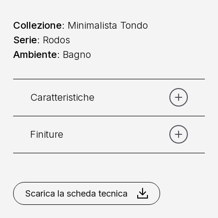
Collezione
: Minimalista Tondo
Serie
: Rodos
Ambiente
: Bagno
Caratteristiche
Finiture
Categoria:
Doccia
Collocazione
: A Parete
Bianco
Opaco
Bronzo
Cromo
Nero
Scarica la scheda tecnica
Comando
: Doppio Comando
Opaco
Nikel Spazzolato
Rame