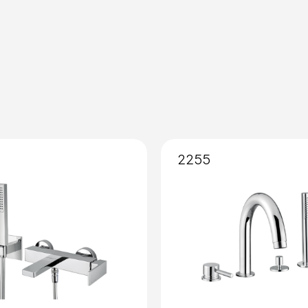
Installazione
: Incasso
Miscelazione
: Vitone Cer
2255