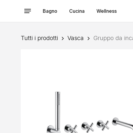
Skip
to
Bagno
Cucina
Wellness
Menu
main
content
Tutti i prodotti
Vasca
Gruppo da inc