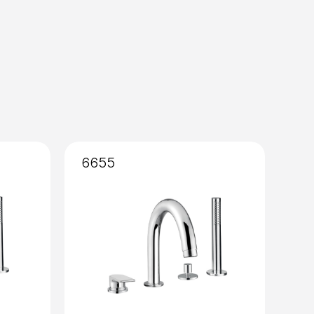
amico 90°
6655