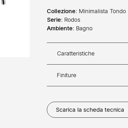
Collezione
: Minimalista Tondo
Serie
: Rodos
Ambiente
: Bagno
Caratteristiche
Finiture
Categoria:
Vasca
Collocazione
: A Parete
Bianco Opaco
Bronzo
C
Scarica la scheda tecnica
Spazzolato
Rame
Comando
: Doppio Coman