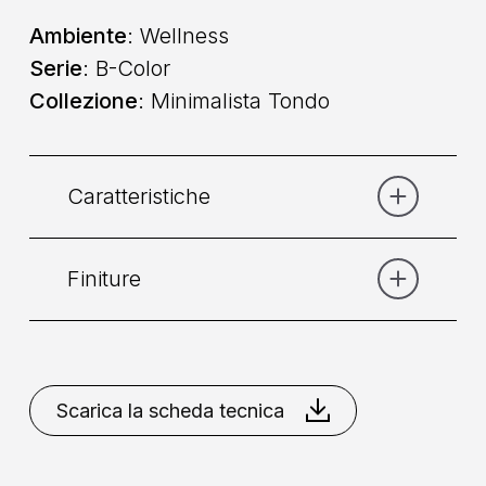
Ambiente
: Wellness
Serie
: B-Color
Collezione
: Minimalista Tondo
Caratteristiche
Finiture
Categoria:
Doccia
Collocazione
: A Soffitto
Bianco Opaco
Cromo
Nero
Opaco
Turchese Pastello
Verde
Scarica la scheda tecnica
Installazione
: Senza Incasso
Pastello