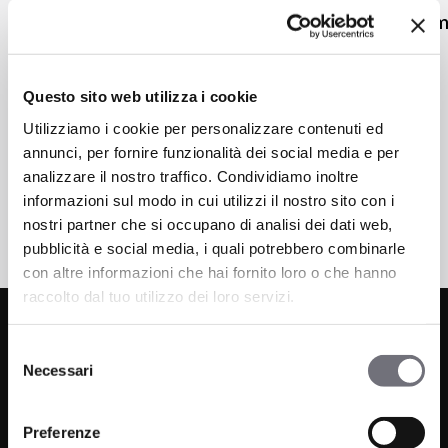
Monocomando incasso 4
Monocoma
vie con deviatore manuale
incasso
Doccia
Doccia
Questo sito web utilizza i cookie
Utilizziamo i cookie per personalizzare contenuti ed
annunci, per fornire funzionalità dei social media e per
analizzare il nostro traffico. Condividiamo inoltre
informazioni sul modo in cui utilizzi il nostro sito con i
nostri partner che si occupano di analisi dei dati web,
pubblicità e social media, i quali potrebbero combinarle
con altre informazioni che hai fornito loro o che hanno
raccolto dal tuo utilizzo dei loro servizi.
Selezione
Necessari
del
consenso
Preferenze