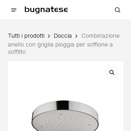
Skip
Menu
to
sea
main
content
Tutti i prodotti
Doccia
Combinazione
anello con griglia pioggia per soffione a
soffitto