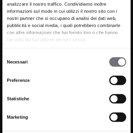
analizzare il nostro traffico. Condividiamo inoltre
informazioni sul modo in cui utilizzi il nostro sito con i
nostri partner che si occupano di analisi dei dati web,
pubblicità e social media, i quali potrebbero combinarle
Via C. Rolando 111, Gozzano (NO) 28024
con altre informazioni che hai fornito loro o che hanno
P.IVA 00265030031
raccolto dal tuo utilizzo dei loro servizi.
Telefono:
0322 93516
Selezione
Email:
info@bugnatese.com
Necessari
del
consenso
Preferenze
Prodotti
Azienda
Statistiche
Bagno
Progetti
Cucina
News
Marketing
Wellness
Finiture