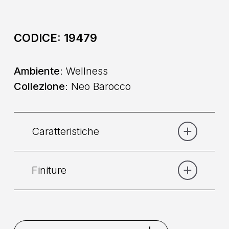
CODICE:
19479
Ambiente
: Wellness
Collezione
: Neo Barocco
Caratteristiche
Finiture
Categoria:
Doccia
Collocazione
: A Parete
Bronzo
Cromo
Dorato
Nikel