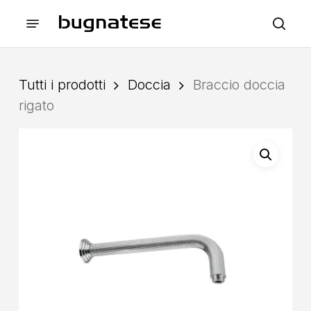
Skip
Menu
to
sea
main
content
Tutti i prodotti
Doccia
Braccio doccia
rigato