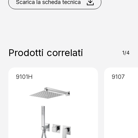
Spazzolato
Scarica la scheda tecnica
Installazione
: Senza Incasso
Prodotti correlati
1/4
9101H
9107