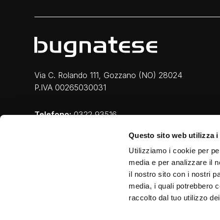
Via C. Rolando 111, Gozzano (NO) 28024
P.IVA 00265030031
Telefono:
0322 93516
Email:
info@bugnatese.com
Questo sito web utilizza i
Utilizziamo i cookie per pe
media e per analizzare il n
il nostro sito con i nostri 
media, i quali potrebbero c
raccolto dal tuo utilizzo dei
Privacy e Cookie
|
Legal
|
Credits