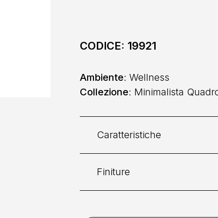
CODICE:
19921
Ambiente
: Wellness
Collezione
: Minimalista Quadr
Caratteristiche
Finiture
Categoria:
Doccia
Collocazione
: A Parete