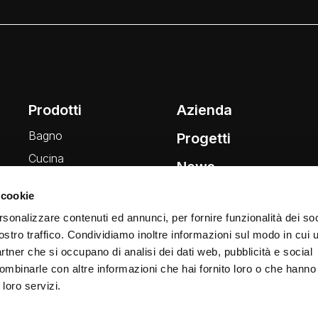
Prodotti
Azienda
Bagno
Progetti
Cucina
News
Wellness
 cookie
Finiture
rsonalizzare contenuti ed annunci, per fornire funzionalità dei soc
ostro traffico. Condividiamo inoltre informazioni sul modo in cui ut
partner che si occupano di analisi dei dati web, pubblicità e social
ombinarle con altre informazioni che hai fornito loro o che hanno
 loro servizi.