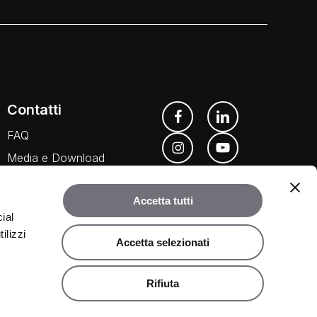
Contatti
FAQ
Media e Download
Agenti
Accetta tutti
ial
ilizzi
Accetta selezionati
Rifiuta
©
2026
Rubinetteria Bugnatese. Tutti i diritti riservati.