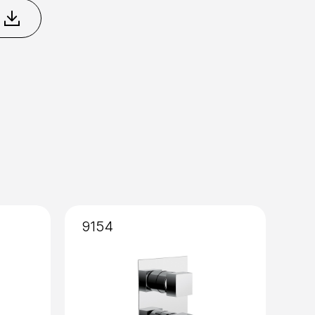
ero Opaco
Nikel Spazzolato
so
9154