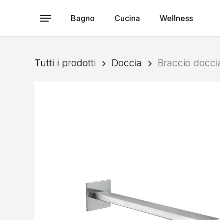
Skip
to
Bagno
Cucina
Wellness
Menu
main
content
Tutti i prodotti
Doccia
Braccio docc