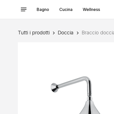
Skip
to
Bagno
Cucina
Wellness
Menu
main
content
Tutti i prodotti
Doccia
Braccio docci