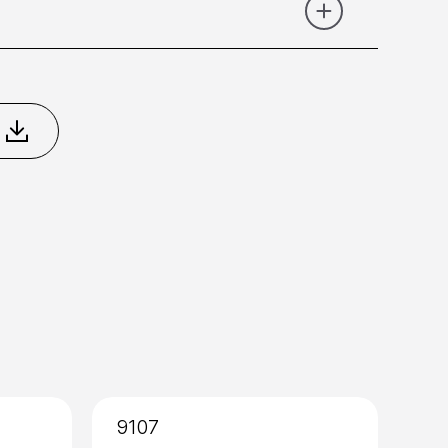
ero Opaco
Nikel Spazzolato
Oro
so
9107