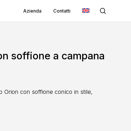
search
Azienda
Contatti
on soffione a campana
 Orion con soffione conico in stile,