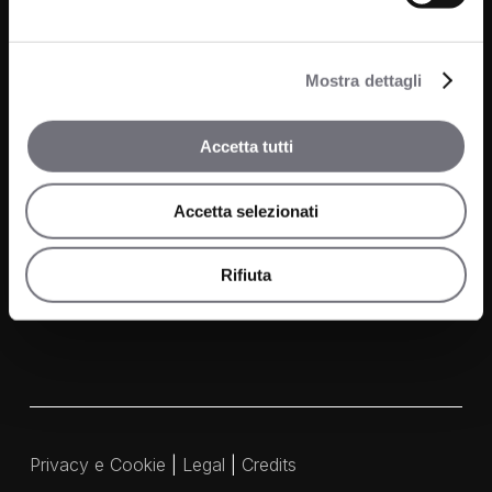
Cucina
News
Wellness
Mostra dettagli
Finiture
Accetta tutti
Contatti
FAQ
Accetta selezionati
Media e Download
Agenti
Rifiuta
Privacy e Cookie
|
Legal
|
Credits