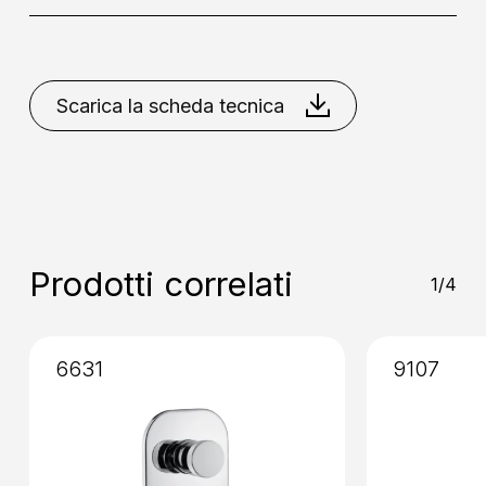
Collocazione
: A Soffitto
Bianco Opaco
Cromo
Nero
Opaco
Nikel Spazzolato
Scarica la scheda tecnica
Installazione
: Senza Incasso
Prodotti correlati
1/4
6631
9107