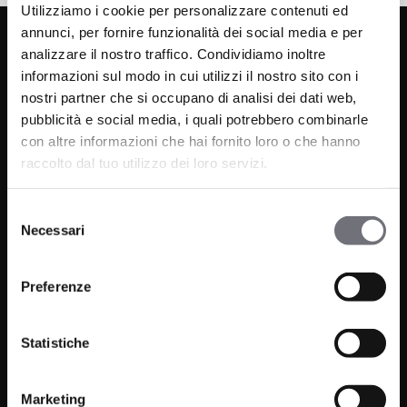
Utilizziamo i cookie per personalizzare contenuti ed
annunci, per fornire funzionalità dei social media e per
analizzare il nostro traffico. Condividiamo inoltre
informazioni sul modo in cui utilizzi il nostro sito con i
nostri partner che si occupano di analisi dei dati web,
pubblicità e social media, i quali potrebbero combinarle
con altre informazioni che hai fornito loro o che hanno
raccolto dal tuo utilizzo dei loro servizi.
Via C. Rolando 111, Gozzano (NO) 28024
P.IVA 00265030031
Selezione
Necessari
del
Telefono:
0322 93516
consenso
Email:
info@bugnatese.com
Preferenze
Statistiche
Prodotti
Azienda
Bagno
Marketing
Progetti