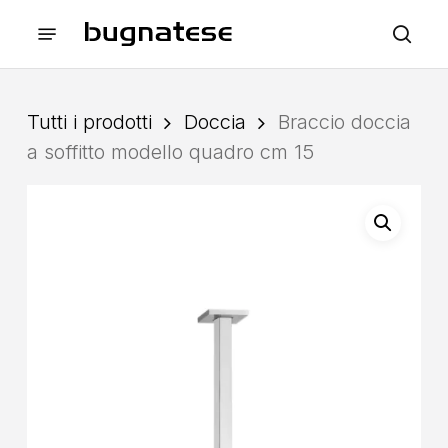
Skip
Menu
to
sea
main
content
Tutti i prodotti
Doccia
Braccio doccia
a soffitto modello quadro cm 15