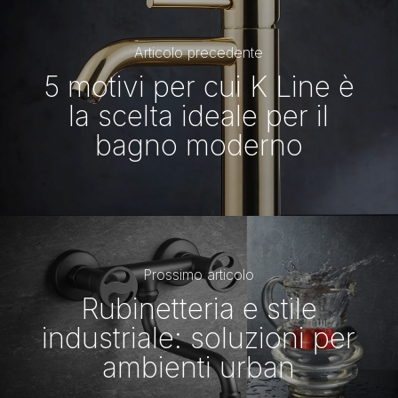
Articolo precedente
5 motivi per cui K Line è
la scelta ideale per il
bagno moderno
Prossimo articolo
Rubinetteria e stile
industriale: soluzioni per
ambienti urban