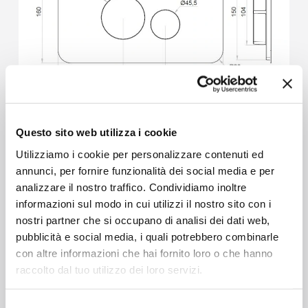
Questo sito web utilizza i cookie
Utilizziamo i cookie per personalizzare contenuti ed
annunci, per fornire funzionalità dei social media e per
analizzare il nostro traffico. Condividiamo inoltre
informazioni sul modo in cui utilizzi il nostro sito con i
nostri partner che si occupano di analisi dei dati web,
Design moderno per un bagno curato nei
pubblicità e social media, i quali potrebbero combinarle
dettagli
con altre informazioni che hai fornito loro o che hanno
raccolto dal tuo utilizzo dei loro servizi.
Nel bagno contemporaneo anche gli
elementi funzionali contribuiscono allo stile
Selezione