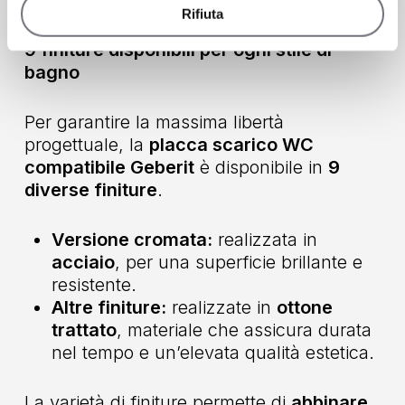
Rifiuta
9 finiture disponibili per ogni stile di
bagno
Per garantire la massima libertà
progettuale, la
placca scarico WC
compatibile Geberit
è disponibile in
9
diverse finiture
.
Versione cromata:
realizzata in
acciaio
, per una superficie brillante e
resistente.
Altre finiture:
realizzate in
ottone
trattato
, materiale che assicura durata
nel tempo e un’elevata qualità estetica.
La varietà di finiture permette di
abbinare