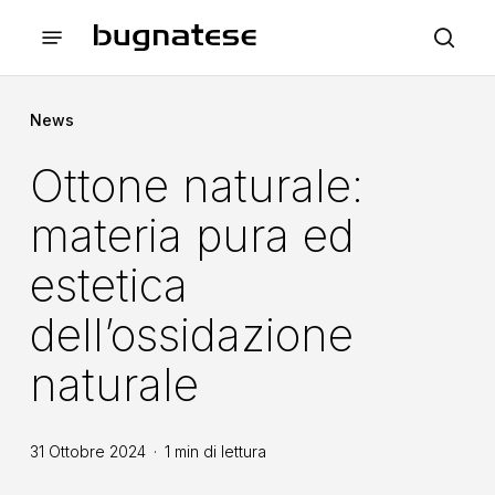
Skip
Menu
to
sea
main
content
News
Ottone naturale:
materia pura ed
estetica
dell’ossidazione
naturale
31 Ottobre 2024
1 min di lettura