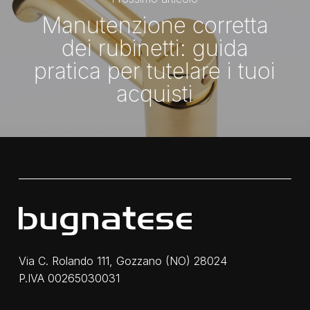
Manutenzione corretta
dei rubinetti: guida
pratica per tutelare i tuoi
acquisti
Via C. Rolando 111, Gozzano (NO) 28024
P.IVA 00265030031