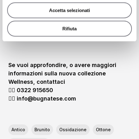
e striature.
Accetta selezionati
Rifiuta
SCOPRI LE SERIE DISPONIBILI IN OTTONE
NATURALE
Se vuoi approfondire, o avere maggiori
informazioni sulla nuova collezione
Wellness, contattaci
👉🏻 0322
915650
👉🏻 info@bugnatese.com
Antico
Brunito
Ossidazione
Ottone