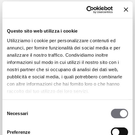
mentre i pattern geometrici e le fantasie di
insetti sono in declino.
Lo stile Bohemién propone una grande
Questo sito web utilizza i cookie
varietà di motivi decorativi e palette
Utilizziamo i cookie per personalizzare contenuti ed
cromatiche. Le nostre proposte dunque
annunci, per fornire funzionalità dei social media e per
spaziano dal CROMO – ORO SPAZZOLATO
analizzare il nostro traffico. Condividiamo inoltre
– ORO LUCIDO – PVD DORATO – PVD
informazioni sul modo in cui utilizzi il nostro sito con i
RAME – PVD TOTAL BLACK fino ai colori
nostri partner che si occupano di analisi dei dati web,
pastello VERDE PASTELLO e TURCHESE
pubblicità e social media, i quali potrebbero combinarle
PASTELLO.
con altre informazioni che hai fornito loro o che hanno
raccolto dal tuo utilizzo dei loro servizi.
Selezione
Necessari
del
consenso
Preferenze